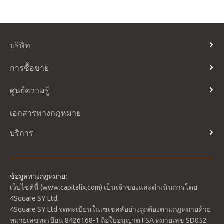
บริษัท
เกี่ยวกับเรา
การซื้อขาย
ติดต่อเรา
ประเภทบัญชี
ศูนย์ความรู้
Telegram
เวลาการซื้อขายและวันหยุด
หน้าประกาศ
คำถามที่พบบ่อย
เอกสารทางกฎหมาย
วันที่ Rollover
อภิธานศัพท์
ปฏิทินเศรษฐกิจ
บริการ
วิธีการชำระเงิน
เข้าสู่ระบบ
ข้อมูลทางกฎหมาย:
เว็บไซต์นี้ (www.capitalix.com) เป็นเจ้าของและดำเนินการโดย
4Square SY Ltd.
4Square SY Ltd จดทะเบียนในเซเชลส์อย่างถูกต้องตามกฎหมายด้วย
หมายเลขทะเบียน 8426168-1 ถือใบอนุญาต FSA หมายเลข SD052