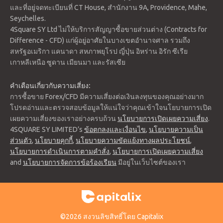
และที่อยู่จดทะเบียนที่ CT House, สำนักงาน 9A, Providence, Mahe,
Seychelles.
4Square SY Ltd ไม่ให้บริการสัญญาซื้อขายส่วนต่าง (Contracts for
Difference - CFD) แก่ผู้อยู่อาศัยในบางเขตอำนาจศาล รวมถึง
สหรัฐอเมริกา แคนาดา สหภาพยุโรป ญี่ปุ่น อิหร่าน อิรัก ซีเรีย
เกาหลีเหนือ ซูดาน เมียนมา และรัสเซีย
คำเตือนเกี่ยวกับความเสี่ยง:
การซื้อขาย Forex/CFD มีความเสี่ยงต่อเงินลงทุนของคุณอย่างมาก
โปรดอ่านและตรวจสอบข้อมูลให้แน่ใจว่าคุณเข้าใจนโยบายการเปิด
เผยความเสี่ยงของเราอย่างครบถ้วน
นโยบายการเปิดเผยความเสี่ยง
.
4SQUARE SY LIMITED’s
ข้อตกลงและเงื่อนไข
,
นโยบายความเป็น
ส่วนตัว
,
นโยบายคุกกี้
,
นโยบายความขัดแย้งทางผลประโยชน์
,
นโยบายการดำเนินการตามคำสั่ง
,
นโยบายการเปิดเผยความเสี่ยง
and
นโยบายการจัดการข้อร้องเรียน
มีอยู่ในเว็บไซต์ของเรา
©2026 สงวนลิขสิทธิ์โดย Capitalix