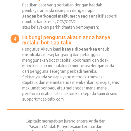
Pastikan data yang berkaitan dengan kaedah
pembayaran anda disimpan dengan rapi.
Jangan berkongsi maklumat yang sensitif
seperti
nombor kad kredit, CCV/CCV2
atau kelayakan perkhidmatan pembayaran;
Hubungi pengurus akaun anda hanya
melalui bot Capitalix
Pengurus Akaun kami
hanya dibenarkan untuk
membalas
mesej langsung dari pelanggan
menggunakan bot @capitalixbot rasmi dan tidak
mungkin akan memulakan komunikasi dengan anda
dari pengguna Telegram peribadi mereka.
Sekiranya ada sesiapa yang mengaku mewakili
Capitalix dan meminta anda memberikan apa-apa jenis
maklumat peribadi, atau melanggar mana-mana
peraturan di atas, sila maklumkan kepada kami di sini:
support@capitalix.com
Capitalix merapatkan jurang antara Anda dan
Pasaran Modal. Penyelesaian tersuai dan