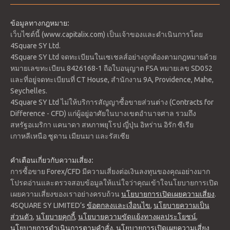
ข้อมูลทางกฎหมาย:
เว็บไซต์นี้ (www.capitalix.com) เป็นเจ้าของและดำเนินการโดย
4Square SY Ltd.
4Square SY Ltd จดทะเบียนในเซเชลส์อย่างถูกต้องตามกฎหมายด้วย
หมายเลขทะเบียน 8426168-1 ถือใบอนุญาต FSA หมายเลข SD052
และที่อยู่จดทะเบียนที่ CT House, สำนักงาน 9A, Providence, Mahe,
แนวรับ 1: 3,816
Seychelles.
แนวรับ 2: 3,808
4Square SY Ltd ไม่ให้บริการสัญญาซื้อขายส่วนต่าง (Contracts for
แนวรับ 3: 3,800
Difference - CFD) แก่ผู้อยู่อาศัยในบางเขตอำนาจศาล รวมถึง
แนวต้าน 1: 3,832
สหรัฐอเมริกา แคนาดา สหภาพยุโรป ญี่ปุ่น อิหร่าน อิรัก ซีเรีย
แนวต้าน 2: 3,840
เกาหลีเหนือ ซูดาน เมียนมา และรัสเซีย
แนวต้าน 3: 3,848
จุดกลับตัว: 3,824
คำเตือนเกี่ยวกับความเสี่ยง:
การซื้อขาย Forex/CFD มีความเสี่ยงต่อเงินลงทุนของคุณอย่างมาก
ปริมาณการซื้อขายดัชนีต่ำจนถึงขณะนี้ ราคาอยู่ที่แนวรับ 1 ที่ช่วง
โปรดอ่านและตรวจสอบข้อมูลให้แน่ใจว่าคุณเข้าใจนโยบายการเปิด
การซื้อขายที่คาดหวังระหว่าง 3,800 ถึง 3,848 จุดกลับตัวเปลี่ยนเท
เผยความเสี่ยงของเราอย่างครบถ้วน
นโยบายการเปิดเผยความเสี่ยง
.
รนด์อยู่ที่ 3,824 Ichimoku cloud แสดงการเคลื่อนไหวด้านข้าง
4SQUARE SY LIMITED’s
ข้อตกลงและเงื่อนไข
,
นโยบายความเป็น
แบบ Sideways Movement
ส่วนตัว
,
นโยบายคุกกี้
,
นโยบายความขัดแย้งทางผลประโยชน์
,
นโยบายการดำเนินการตามคำสั่ง
,
นโยบายการเปิดเผยความเสี่ยง