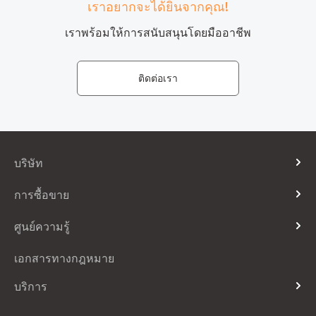
เราอยากจะได้ยินจากคุณ!
January
ราคาอยู่ที่แนวรับ 1 หาก เทรนด์ขาลงปรับตัวดีขึ้น ระดับต่อไปที่น่า
เราพร้อมให้การสนับสนุนโดยมืออาชีพ
จับตามองคือ 1,890 เหรียญสหรัฐ หากมีการดีดตัวขึ้นจากระดับ
ปัจจุบัน ราคาอาจสูงถึง $1,944 ดอลลาร์สหรัฐ ช่วงการซื้อขายที่
คาดไว้ระหว่าง USD$1,915 ถึง USD$1,925 จุดกลับตัวสำหรับการ
ติดต่อเรา
เปลี่ยนแปลงแนวโน้มที่ 1,921 เหรียญสหรัฐ RSI เป็นกลาง
EUROSTOXX 50 +0.13%
Luis de Guindos รองประธานธนาคารกลางยุโรปจะนำเสนอ
บริษัท
ประเด็นกลยุทธ์นโยบายการเงินบางส่วนของธนาคาร จนถึงขณะ
เกี่ยวกับเรา
นี้อัตราดอกเบี้ยไม่เปลี่ยนแปลง ในขณะนี้ Eurostoxx 50 เพิ่มขึ้น
การซื้อขาย
0.13% และซื้อขายที่ 3,826 จุด สงครามในยูเครนหยุดความตั้งใจ
ติดต่อเรา
ของ ECB ที่จะขึ้นอัตราดอกเบี้ย ธนาคารยังคงมุ่งมั่นที่จะสนับสนุน
ประเภทบัญชี
ศูนย์ความรู้
Telegram
ตลาดก่อนที่จะก่อให้เกิดภาวะเศรษฐกิจถดถอย เทรดเดอร์ต่างตั้ง
เวลาการซื้อขายและวันหยุด
หน้าประกาศ
ตารอแถลงการณ์ของ Ursula Von der Leyen
คำถามที่พบบ่อย
เอกสารทางกฎหมาย
วันที่ Rollover
อภิธานศัพท์
ปฏิทินเศรษฐกิจ
บริการ
วิธีการชำระเงิน
เข้าสู่ระบบ