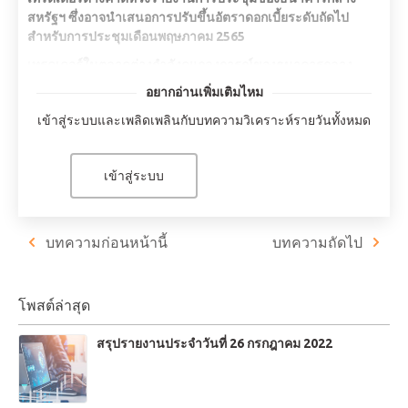
สหรัฐฯ ซึ่งอาจนำเสนอการปรับขึ้นอัตราดอกเบี้ยระดับถัดไป
สำหรับการประชุมเดือนพฤษภาคม 2565
เทรดเดอร์ในตลาดต่างกำลังดูแถลงการณ์ของธนาคารกลาง
ยุโรป ในขณะนี้อัตราดอกเบี้ยยังคงไม่เปลี่ยนแปลง ธนาคารจะ
อยากอ่านเพิ่มเติมไหม
ประเมินสถานการณ์ของผลกระทบทางเศรษฐกิจของสงครามใน
เข้าสู่ระบบและเพลิดเพลินกับบทความวิเคราะห์รายวันทั้งหมด
ยูเครน
อีเธอเรียมแปรับตัว อย่างไรก็ตาม นักวิเคราะห์มองว่าราคาอาจรี
บาวด์ไปที่ 10,000 ดอลลาร์สหรัฐฯ ภายในสิ้นปี 2565
เข้าสู่ระบบ
นักวิเคราะห์คาดว่าน้ำมันดิบคงคลังสหรัฐฯ จะลดลง 2 ล้าน
บาร์เรลจากการส่งออกที่เพิ่มขึ้น
บทความก่อนหน้านี้
บทความถัดไป
GOLD -0.41%
โพสต์ล่าสุด
เทรดเดอร์ให้ความสนใจกับรายงานการประชุมของธนาคารกลาง
สหรัฐอเมริกา การกล่าวถึงความเป็นไปได้ของการขึ้นคะแนนพื้น
ฐาน 50 (50-basis point hike) นั้นคาดว่าจะเกิดขึ้นในการประชุม
สรุปรายงานประจำวันที่ 26 กรกฎาคม 2022
เดือนพฤษภาคม 2565 ขณะนี้ตลาดยังคงเน้นที่หุ้น ราคาทองคำยัง
คงสูงกว่า 1,919 เหรียญสหรัฐต่อทรอยออนซ์ โลหะกำลังปรับตัว
0.41% เงินร่วงลง 0.76% และซื้อขายที่ 24.34 ดอลลาร์สหรัฐฯ ต่อ