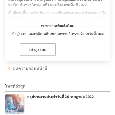
ของโลกในช่วง ไตรมาศที่1 และ ไตรมาศที่2 ปี 2022
เป็นอีกวันที่น่าสนใจเป็นอย่างมากที่เหล่าเทรดเดอร์ต่างรอคอย ใน
การที่จะเห็นรายงานรายได้จาก Microsoft และ Alphabet เหนือ
สิ่งอื่นใด
อยากอ่านเพิ่มเติมไหม
คริปโต ถูกดึงลงมาด้วยความเกรงกลัวของภาวะเศรษฐกิจถดถอย
เข้าสู่ระบบและเพลิดเพลินกับบทความวิเคราะห์รายวันทั้งหมด
ทั่วโลก ในวันพุธ ธนาคารกลางสหรัฐ มีแนวโน้มที่จะขึ้นอัตรา
ดอกเบี้ย 75 จุด
เข้าสู่ระบบ
ความคาดหวังสูงเกี่ยวกับรายงานผลประกอบการของบริษัท
เทคโนโลยี ได้สร้างโมเมนตัมขาลงใน Wall Street ในขณะที่ไป
ถึงระดับแนวรับที่ดีที่สุดเพื่อสร้างการฟื้นตัว
บทความก่อนหน้านี้
NATURAL GAS +5.39%
โพสต์ล่าสุด
ตามรายงานของ EIA สหรัฐอเมริกาเป็นผู้ส่งออก ก๊าซ LNG ชั้นนำ
ของโลกในช่วงไตรมาสที่ 1 และ ไตรมาศที่ 2 ปี 2565 ในทางกลับ
กัน Gazprom บริษัทผู้ผลิตก๊าซธรรมชาติที่ใหญ่ที่สุดในโลก เริ่มลด
สรุปรายงานประจำวันที่ 26 กรกฎาคม 2022
ปริมาณการขายให้กับเยอรมนี ซึ่งทำให้วิกฤตสินค้าโภคภัณฑ์ใน
สหภาพยุโรปแย่ลงไปอีก สิ่งนี้สร้างความต่อเนื่องของการดีดตัว
ของราคา ก๊าซธรรมชาติเพิ่มขึ้น 5.39% และซื้อขายที่ 8.63 เห