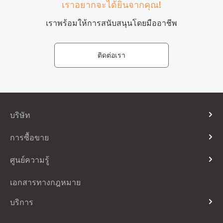
แนวต้าน 3: 8.753
เราอยากจะได้ยินจากคุณ!
January
จุดกลับตัว: 8.645
เราพร้อมให้การสนับสนุนโดยมืออาชีพ
ราคาอยู่เหนือเส้นค่าเฉลี่ยเคลื่อนที่ 200 วัน ระหว่างแนวรับ 1 และ
แนวต้าน 3 ช่วงการซื้อขายที่คาดไว้ระหว่าง 8.51 ดอลลาห์สหรัฐ
ติดต่อเรา
ถึง 8.75 ดอลลาร์สหรัฐ RSI ในโซนซื้อเกิน ดังนั้นผู้ค้าจึงสามารถ
เริ่มทำกำไรได้ อย่างไรก็ตาม ปริมาณการซื้อยังคงดำเนินต่อไป
แนวโน้มขาขึ้นยังคงอยู่
NASDAQ 100 -0.34%
บริษัท
เกี่ยวกับเรา
เป็นอีกวันที่น่าสนใจเป็นอย่างมากที่เหล่าเทรดเดอร์ต่างรอคอย ใน
การซื้อขาย
การที่จะเห็นรายงานรายได้จาก Microsoft และ Alphabet เหนือ
ติดต่อเรา
สิ่งอื่นใด ในช่วงวันซื้อขายของเมื่อวาน หุ้นปรับตัวขึ้นเนื่องจาก
ประเภทบัญชี
ศูนย์ความรู้
Telegram
ความกลัวว่าเศรษฐกิจจะถดถอยซึ่งแสดงโดยนักเศรษฐศาสตร์ชั้น
เวลาการซื้อขายและวันหยุด
หน้าประกาศ
นำระดับโลก นอกจากนี้เนื่องจากการเทขายที่เกิดจากจุดพื้นฐานที่
คำถามที่พบบ่อย
เอกสารทางกฎหมาย
วันที่ Rollover
เป็นไปได้ในอัตราดอกเบี้ย 75 จุด ที่เพิ่มขึ้นโดยธนาคารกลาง
อภิธานศัพท์
สหรัฐ แนสแด็ก100 ปัจจุบันลดลง 0.34% และซื้อขายที่ 12,285 จุด
ปฏิทินเศรษฐกิจ
บริการ
วิธีการชำระเงิน
เข้าสู่ระบบ