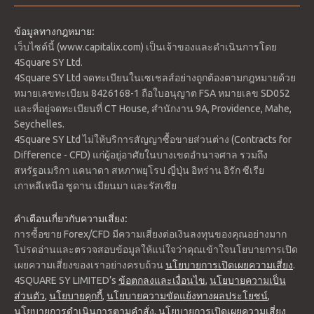
ข้อมูลทางกฎหมาย:
เว็บไซต์นี้ (www.capitalix.com) เป็นเจ้าของและดำเนินการโดย
4Square SY Ltd.
4Square SY Ltd จดทะเบียนในเซเชลส์อย่างถูกต้องตามกฎหมายด้วย
หมายเลขทะเบียน 8426168-1 ถือใบอนุญาต FSA หมายเลข SD052
และที่อยู่จดทะเบียนที่ CT House, สำนักงาน 9A, Providence, Mahe,
Seychelles.
4Square SY Ltd ไม่ให้บริการสัญญาซื้อขายส่วนต่าง (Contracts for
Difference - CFD) แก่ผู้อยู่อาศัยในบางเขตอำนาจศาล รวมถึง
แนวรับ 1: 12278.5
สหรัฐอเมริกา แคนาดา สหภาพยุโรป ญี่ปุ่น อิหร่าน อิรัก ซีเรีย
แนวรับ 2: 12256.8
เกาหลีเหนือ ซูดาน เมียนมา และรัสเซีย
แนวรับ 3: 12220.8
แนวต้าน 1: 12336.2
คำเตือนเกี่ยวกับความเสี่ยง:
แนวต้าน 2: 12372.2
การซื้อขาย Forex/CFD มีความเสี่ยงต่อเงินลงทุนของคุณอย่างมาก
แนวต้าน 3: 12393.9
โปรดอ่านและตรวจสอบข้อมูลให้แน่ใจว่าคุณเข้าใจนโยบายการเปิด
จุดกลับตัว: 12314.5
เผยความเสี่ยงของเราอย่างครบถ้วน
นโยบายการเปิดเผยความเสี่ยง
.
4SQUARE SY LIMITED’s
ข้อตกลงและเงื่อนไข
,
นโยบายความเป็น
ราคาอยู่เหนือเส้นค่าเฉลี่ยเคลื่อนที่ 200 วัน ระหว่างแนวต้าน 2
ส่วนตัว
,
นโยบายคุกกี้
,
นโยบายความขัดแย้งทางผลประโยชน์
,
และแนวรับ 2 ช่วงการซื้อขายที่คาดไว้ระหว่าง 12,220 ถึง 12,393
นโยบายการดำเนินการตามคำสั่ง
,
นโยบายการเปิดเผยความเสี่ยง