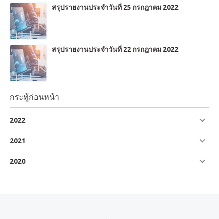
รียญดอลลาห์สหรัฐ ต่อ BTU ในทำนองเดียวกัน การบำรุงรักษา
สรุปรายงานประจำวันที่ 25 กรกฎาคม 2022
กังหันในท่อส่งก๊าซในยุโรปทำให้เกิดความล่าช้าในการจัดหา ดัง
นั้นราคาจะยังคงมีแนวโน้มสูงขึ้น
สรุปรายงานประจำวันที่ 22 กรกฎาคม 2022
กระทู้ก่อนหน้า
2022
July
2021
June
2020
May
แนวรับ 1: 8,593
April
แนวรับ 2: 8.565
แนวรับ 3: 8.513
March
แนวต้าน 1: 8.673
February
แนวต้าน 2: 8.725