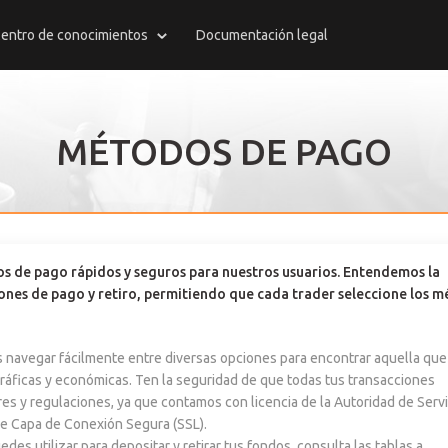
entro de conocimientos
Documentación legal
MÉTODOS DE PAGO
s de pago rápidos y seguros para nuestros usuarios. Entendemos la
ones de pago y retiro, permitiendo que cada trader seleccione los 
 navegar fácilmente entre diversas opciones para encontrar aquella que
ráficas y económicas. Ten la seguridad de que todas tus transacciones
es y regulaciones, ya que contamos con licencia de la Autoridad de Servi
de Capa de Conexión Segura (SSL).
s utilizar para depositar y retirar tus fondos, consulta las tablas a