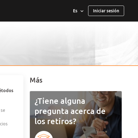
Es
Iniciar sesión
العربية
English
ไทย
Melayu
Más
métodos
Deutsch
¿Tiene alguna
Français
pregunta acerca de
 se
日本語
los retiros?
cios
Italiano