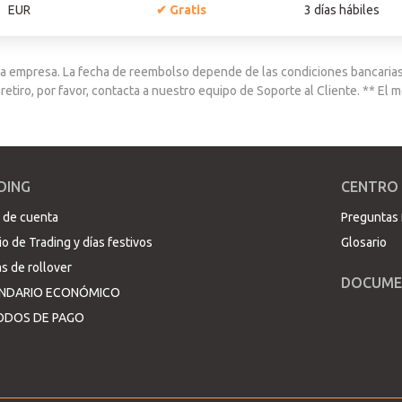
EUR
Gratis
3 días hábiles
 la empresa. La fecha de reembolso depende de las condiciones bancarias
e retiro, por favor, contacta a nuestro equipo de Soporte al Cliente. ** El
DING
CENTRO
 de cuenta
Preguntas 
io de Trading y días festivos
Glosario
s de rollover
DOCUME
NDARIO ECONÓMICO
DOS DE PAGO