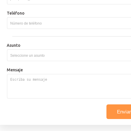
Teléfono
Asunto
Asistencia del gerente de cuenta
Mensaje
Retiro
Depósito
Información de la cuenta
Problemas técnicos
Documentos
Enviar
Otros