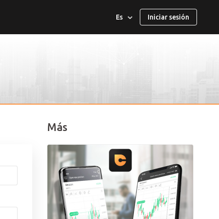
Es
Iniciar sesión
العربية
English
ไทย
Melayu
Más
Deutsch
Français
日本語
Italiano