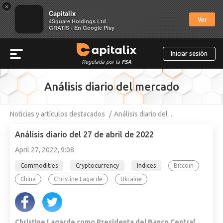
×
Capitalix
Ver
4Square Holdings Ltd
GRATIS - En Google Play
Iniciar sesión
Regulada por la
FSA
Análisis diario del mercado
Noticias y artículos destacados
Análisis diario del…
Análisis diario del 27 de abril de 2022
April 27, 2022, 9:08
Commodities
Cryptocurrency
Indices
Bitcoin
China
Christine Lagarde
Ukraine
Christine Lagarde como Presidenta del Banco Central