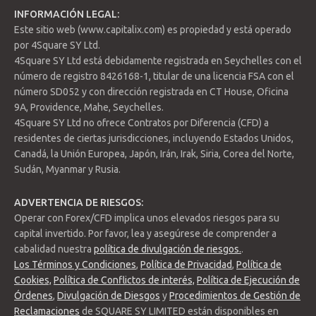
INFORMACIÓN LEGAL:
Este sitio web (www.capitalix.com) es propiedad y está operado
por 4Square SY Ltd.
4Square SY Ltd está debidamente registrada en Seychelles con el
número de registro 8426168-1, titular de una licencia FSA con el
número SD052 y con dirección registrada en CT House, Oficina
9A, Providence, Mahe, Seychelles.
4Square SY Ltd no ofrece Contratos por Diferencia (CFD) a
residentes de ciertas jurisdicciones, incluyendo Estados Unidos,
Canadá, la Unión Europea, Japón, Irán, Irak, Siria, Corea del Norte,
Soporte 1: 13,051.7
Soporte 2: 13,013.3
Sudán, Myanmar y Rusia.
Soporte 3: 12,988.2
Resistencia 1: 13,115.2
ADVERTENCIA DE RIESGOS:
Resistencia 2: 13,140.3
Operar con Forex/CFD implica unos elevados riesgos para su
Resistencia 3: 13,178.7
capital invertido. Por favor, lea y asegúrese de comprender a
Pivot Point: 13,076.8
cabalidad nuestra
política de divulgación de riesgos.
.
Los Términos y Condiciones
,
Política de Privacidad
,
Política de
El índice reboto desde el soporte 3, buscando recuperar la
Cookies,
Política de Conflictos de interés,
Política de Ejecución de
zona de los 13.000 puntos. Rango de negociación esperado
Órdenes
,
Divulgación de Diesgos
y
Procedimientos de Gestión de
entre 12.988 y 13.178. Punto pivote para cambio de tendencia
Reclamaciones
de SQUARE SY LIMITED están disponibles en