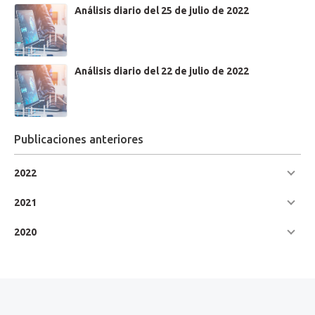
Beermann como presidente del Buba Aleman.
Análisis diario del 25 de julio de 2022
Análisis diario del 22 de julio de 2022
Publicaciones anteriores
2022
July
Soporte 1: 3,642
2021
June
Soporte 2: 3,631
Soporte 3: 3,624
2020
May
Resistencia 1: 3,660
April
Resistencia 2: 3,667
Resistencia 3: 3,678
March
Pivot Point: 3,649
February