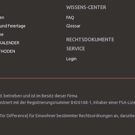
WISSENS-CENTER
09/2024
EUSX-SEP24
EUSX-DEC24
ten
FAQ
12/2024
EUSX-DEC24
und Feiertage
Glossar
ne
03/2024
FTSE-MAR24
FTSE-JUN24
RECHTSDOKUMENTE
KALENDER
SERVICE
THODEN
06/2024
FTSE-JUN24
FTSE-SEP24
Login
09/2024
FTSE-SEP24
FTSE-DEC24
12/2024
FTSE-DEC24
03/2024
NK-MAR24
NK-JUN24
 betrieben und ist im Besitz dieser Firma.
striert mit der Registrierungsnummer 8426168-1, Inhaber einer FSA-Liz
06/2024
NK-JUN24
NK-SEP24
for Difference) für Einwohner bestimmter Rechtsordnungen an, darunter d
09/2024
NK-SEP24
NK-DEC24
12/2024
NK-DEC24