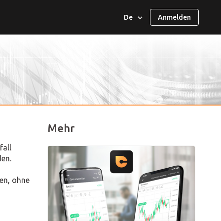
De
Anmelden
العربية
English
Español
ไทย
Melayu
Mehr
fall
en.
Français
ten, ohne
日本語
Italiano