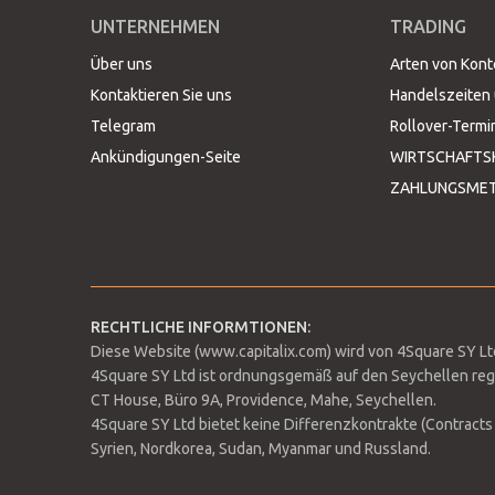
EUSX
UNTERNEHMEN
TRADING
13/09/2024
15/
Über uns
Arten von Kon
13/12/2024
15/
Kontaktieren Sie uns
Handelszeiten 
Telegram
Rollover-Termi
08/03/2024
10/
Ankündigungen-Seite
WIRTSCHAFTS
ZAHLUNGSME
14/06/2024
16/
FTSE
13/09/2024
15/
13/12/2024
15/
RECHTLICHE INFORMTIONEN:
01/03/2024
03/
Diese Website (www.capitalix.com) wird von 4Square SY Ltd.
4Square SY Ltd ist ordnungsgemäß auf den Seychellen regi
07/06/2024
09/
CT House, Büro 9A, Providence, Mahe, Seychellen.
NK
4Square SY Ltd bietet keine Differenzkontrakte (Contracts 
06/09/2024
08/
Syrien, Nordkorea, Sudan, Myanmar und Russland.
06/12/2024
08/