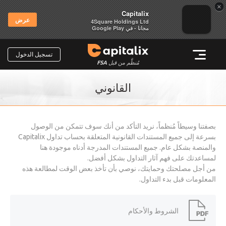
×
Capitalix
عرض
4Square Holdings Ltd
مجانا - في Google Play
تسجيل الدخول
مُنظَّم من قبل
FSA
القانوني
بصفتنا وسيطاً مُنظماً، نريد التأكد من أنك سوف تتمكن من الوصول
بسرعة إلى جميع المستندات القانونية المتعلقة بحساب تداول Capitalix
والمنصة بشكل عام. جميع المستندات المدرجة أدناه موجودة هنا
لمساعدتك على فهم آثار التداول بشكل أفضل.
من أجل مصلحتك وحمايتك، نوصي بأن تأخذ بعض الوقت لمطالعة هذه
المعلومات قبل بدء التداول.
الشروط والأحكام