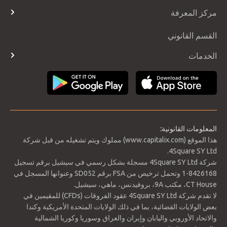
أنواع الحسابات
مركز المعرفة
Telegram
ساعات التداول والعطلات
صفحة الإعلانات
الأسئلة الشائعة
القسم القانوني
تواريخ التمديد
قاموس المصطلحات
التقويم الاقتصادي
الخدمات
طرق الدفع
تسجيل الدخول
المعلومات القانونية:
هذا الموقع (www.capitalix.com) مملوك ويتم تشغيله من قبل شركة
4Square SY Ltd.
شركة 4Square SY Ltd مسجلة بشكل رسمي في سيشيل برقم تسجيل
8426168-1 وتحمل ترخيص من FSA برقم SD052 وعنوانها المسجل في
CT House، مكتب 9A، بروفيدنس، ماهي، سيشيل.
لا تقدم شركة 4Square SY Ltd عقود الفروقات (CFDs) للمقيمين في
بعض الولايات القضائية، بما في ذلك الولايات المتحدة الأمريكية وكندا
والاتحاد الأوروبي واليابان وإيران والعراق وسوريا وكوريا الشمالية