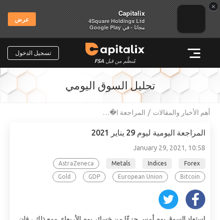
×
Capitalix
عرض
4Square Holdings Ltd
مجانا - في Google Play
تسجيل الدخول
مُنظَّم من قبل
FSA
تحليل السوق اليومي
أهم الأخبار والمقالات
المراجعة ا�…
المراجعة اليومية ليوم 29 يناير 2021
January 29, 2021, 10:58
AstraZeneca
Metals
Indices
Forex
Gold
GDP
European Union
Bitcoin
استعاد السوق يوم أمس جزءًا من خسائر يوم الأربعاء. ومع ذلك ، فإن