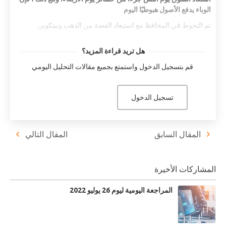
الوباء يدفع الأصول هبوطيًا اليوم
تم
التحوط
في
المحافظ
مع
استبعاد
الفضة
من
الذهب
وبيتكوين
EURUSD ينتظر الاتجاه. ينتظر التجار بيانات الناتج المحلي الإجمالي
هل تريد قراءة المزيد؟
الألماني
قم بتسجيل الدخول واستمتع بجميع مقالات التحليل اليومي
ظل مؤشر داو جونز ومؤشرات الأسهم العالمية في المنطقة الحمراء.
توقع الافتتاح الأوروبي هبوطيًا ويتوقع التجار أن تحدد وول ستريت
الاتجاه
تسجيل الدخول
DAX نزولاً ونحو 13000 نقطة. يركز التجار على الصراع بين الاتحاد
الأوروبي وشركة AstraZeneca
المقال السابق
المقال التالي
SILVER +2.48%
تواصل الفضة زخمها الصعودي. بالأمس ارتفع بنسبة 5٪. إنه مرتفع حاليًا
المشاركات الأخيرة
بنسبة 2.48٪ ويتم تداوله عند 26.55 دولارًا أمريكيًا. لقد ولّدت النشوة
في وول ستريت حركات غريبة ولكنها مثيرة للاهتمام في السوق. خلال
المراجعة اليومية ليوم 26 يوليو 2022
هذا الأسبوع ، بدأ Reddit ، وهو منتدى لتجار التجزئة ، في تحديد مراكز
الشراء في Gamestop. مع وجود ملايين المتابعين ، ارتفع سعر سهم
Gamestop بنسبة 635 ٪ في خمسة أيام. حدث آخر حدث هذا الأسبوع