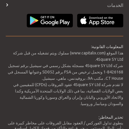
التقويم الاقتصادي
الخدمات
طرق الدفع
تسجيل الدخول
المعلومات القانونية:
هذا الموقع (www.capitalix.com) مملوك ويتم تشغيله من قبل شركة
دعم 1: 1.2145
4Square SY Ltd.
دعم 2: 1.2011
شركة 4Square SY Ltd مسجلة بشكل رسمي في سيشيل برقم تسجيل
دعم 3: 1.1911
8426168-1 وتحمل ترخيص من FSA برقم SD052 وعنوانها المسجل في
مقاومة 1: 1.2239
CT House، مكتب 9A، بروفيدنس، ماهي، سيشيل.
مقاومة 2: 1.2336
لا تقدم شركة 4Square SY Ltd عقود الفروقات (CFDs) للمقيمين في
مقاومة 3: 1.2409
بعض الولايات القضائية، بما في ذلك الولايات المتحدة الأمريكية وكندا
النقطة المحورية: 1.2111
والاتحاد الأوروبي واليابان وإيران والعراق وسوريا وكوريا الشمالية
والسودان وميانمار وروسيا.
العملة في اتجاه هبوطي. السعر فوق دعم 1.2050. تقاطع هبوطي بين
المتوسطين المتحركين لمدة 25 يومًا و 15 يومًا. يشير الدببة إلى الدعم
تحذير المخاطر:
عند 1.2000. النقطة المحورية عند 1.2111.
ينطوي تداول الفوركس / العقود مقابل الفروقات على مخاطر كبيرة على
رأس المال المستثمر. يرجى قراءة والتأكد من فهمك الكامل
لسياسة