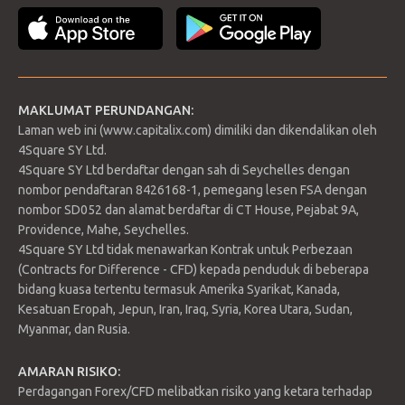
bawah pengurusan pada bulan Mac. Walau bagaimanapun,
Daftar
pendedahan yang tinggi di Terra Luna dan penurunan nilai
Log masuk
kripto, menjejaskan kecairan dana. Kebankrapan modal Three
Arrows juga menyebabkan kebankrapan platform kripto
Voyager Digital apabila ia gagal membayar sebanyak USD$670
juta. Bitcoin kini turun 4.49% dan didagangkan pada
MAKLUMAT PERUNDANGAN:
USD$19,372. Peniaga mengawasi laporan inflasi. Jika ia lebih
Laman web ini (www.capitalix.com) dimiliki dan dikendalikan oleh
rendah daripada yang dijangkakan, Bitcoin boleh memulih
4Square SY Ltd.
semula. Jika tidak, ia boleh mengalami pembetulan lagi.
4Square SY Ltd berdaftar dengan sah di Seychelles dengan
nombor pendaftaran 8426168-1, pemegang lesen FSA dengan
nombor SD052 dan alamat berdaftar di CT House, Pejabat 9A,
Providence, Mahe, Seychelles.
4Square SY Ltd tidak menawarkan Kontrak untuk Perbezaan
(Contracts for Difference - CFD) kepada penduduk di beberapa
bidang kuasa tertentu termasuk Amerika Syarikat, Kanada,
Kesatuan Eropah, Jepun, Iran, Iraq, Syria, Korea Utara, Sudan,
Myanmar, dan Rusia.
AMARAN RISIKO:
Sokongan 1: 19,209.6
Perdagangan Forex/CFD melibatkan risiko yang ketara terhadap