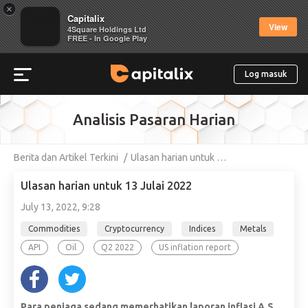
×
Capitalix
View
4Square Holdings Ltd
FREE - In Google Play
Log masuk
Analisis Pasaran Harian
Berita dan Artikel Terkini
Ulasan harian untuk …
Ulasan harian untuk 13 Julai 2022
July 13, 2022, 9:28
Commodities
Cryptocurrency
Indices
Metals
API
Oil
Q2 2022
US inflation report
Para peniaga sedang memerhatikan laporan inflasi A.S.