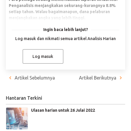
Penganalisis menjangkakan sekurang-kurangnya 8.8%
setiap tahun. Walau bagaimanapun, dana pelaburan
menjangkakan angka yang lebih tinggi.
Pengurus dana kripto, Three Arrows Capital tidak muncul
Ingin baca lebih lanjut?
di hadapan mahkamah di Amerika Syarikat. Dana itu
Log masuk dan nikmati semua artikel Analisis Harian
difailkan untuk muflis dalam musim sejuk kripto.
Inventori minyak meningkat 4.8 juta tong mengikut API.
Peningkatan bekalan memberi kesan besar kepada
Log masuk
harga, yang kini membetul sebanyak 8.18% dan
didagangkan pada USD$95.58 setong.
Syarikat mula melaporkan keputusan kewangan untuk Q2
Artikel Sebelumnya
Artikel Berikutnya
2022. Pedagang terus memerhatikan CPI di Amerika
Syarikat, yang dijangka lebih tinggi daripada jangkaan.
Hantaran Terkini
GOLD -0.46%
Ulasan harian untuk 26 Julai 2022
Para peniaga sedang memerhatikan laporan inflasi A.S.
Penganalisis menjangkakan nilainya sekurang-kurangnya 8.8%
setiap tahun. Walau bagaimanapun, dana pelaburan