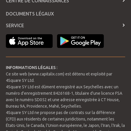
CENTRE DE CONNAISSANCES
Telegram
Dates de prorogation
Page des annonces
FAQ
DOCUMENTS LÉGAUX
CALENDRIER ÉCONOMIQUE
Glossaire
MÉTHODES DE PAIEMENT
SERVICE
Horaires de trading et jours fériés
S’inscrire
Connectez-vous
INFORMATIONS LÉGALES :
Ce site web (www.capitalix.com) est détenu et exploité par
4Square SY Ltd.
4Square SY Ltd est dûment enregistré aux Seychelles avec un
numéro d'enregistrement 8426168-1, titulaire d'une licence FSA
avec le numéro SD052 et une adresse enregistrée à CT House,
Bureau 9A, Providence, Mahé, Seychelles.
4Square SY Ltd ne propose pas de contrats sur la différence
(CFD) aux résidents de certaines juridictions, notamment les
États-Unis, le Canada, l’Union européenne, le Japon, l’Iran, l’Irak, la