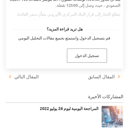
الصعودي ، حيث وصل إلى 12500 نقطة.
يتطلع التجار إلى قرار البنك المركزي الأوروبي بشأن سعر الفائدة.
يتوقع السوق أن يكون رفع سعر الفائدة الأول من قبل المؤسسة هذا
العام 0.25٪.
هل تريد قراءة المزيد؟
يتخذ الاتحاد الأوروبي إجراءات للتعامل مع التأثير على إمدادات الغاز
قم بتسجيل الدخول واستمتع بجميع مقالات التحليل اليومي
الطبيعي الروسي. من بينها محاولة لخفض الاستهلاك المحلي بنسبة
15٪.
تسجيل الدخول
يستمر سعر الذهب في التصحيح ، وهذه المرة اقترب من فقدان
مستوى 1700 دولار أمريكي لكل أونصة تروي. السعر حاليا منخفض
0.54٪.
المقال السابق
المقال التالي
NASDAQ 100 +1.89%
المشاركات الأخيرة
بعد أن تجاوز Netflix توقعات السوق ، أكد مؤشر ناسداك 100 الاتجاه
الصعودي ، حيث وصل إلى 12500 نقطة. يتطلع التجار الآن إلى نتائج
شركة Tesla ، حيث من المتوقع أن تسجل الشركة أرباحًا للسهم لا تقل
المراجعة اليومية ليوم 26 يوليو 2022
عن 1.86 دولار أمريكي ودخل تشغيلي يبلغ 16.52 مليار دولار أمريكي.
مؤشر ناسداك 100 يرتفع حاليًا بنسبة 1.89٪. قد تكون نتائج Tesla
للربع الثاني من عام 2022 قد تأثرت بالتضخم وتراجع الطلب في