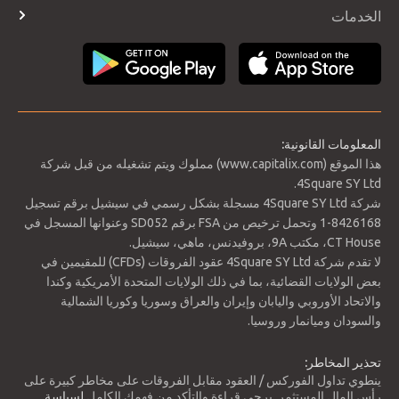
التقويم الاقتصادي
الخدمات
طرق الدفع
تسجيل الدخول
المعلومات القانونية:
الدعم 1: 3576
هذا الموقع (www.capitalix.com) مملوك ويتم تشغيله من قبل شركة
الدعم 2: 3567
4Square SY Ltd.
الدعم 3: 3562
شركة 4Square SY Ltd مسجلة بشكل رسمي في سيشيل برقم تسجيل
المقاومة 1: 3590
8426168-1 وتحمل ترخيص من FSA برقم SD052 وعنوانها المسجل في
المقاومة 2: 3595
CT House، مكتب 9A، بروفيدنس، ماهي، سيشيل.
المقاومة 3: 3604
لا تقدم شركة 4Square SY Ltd عقود الفروقات (CFDs) للمقيمين في
النقطة المحورية: 3581
بعض الولايات القضائية، بما في ذلك الولايات المتحدة الأمريكية وكندا
والاتحاد الأوروبي واليابان وإيران والعراق وسوريا وكوريا الشمالية
السعر أعلى من المتوسط المتحرك لمدة 200 يوم ، بين المقاومة 2
والسودان وميانمار وروسيا.
والدعم 1. نطاق التداول المتوقع بين 3،562 و 3،604. النقطة المحورية
لتغيير الاتجاه عند 3581. مؤشر القوة النسبية RSI في منطقة ذروة
تحذير المخاطر:
الشراء ، لذلك يمكن أن يستمر السعر في التصحيح باتجاه خط
ينطوي تداول الفوركس / العقود مقابل الفروقات على مخاطر كبيرة على
المتوسط المتحرك الأسي.
رأس المال المستثمر. يرجى قراءة والتأكد من فهمك الكامل
لسياسة