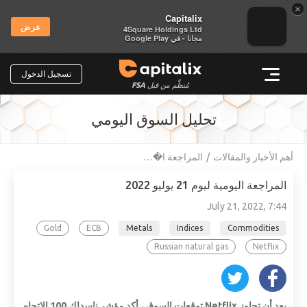
×
Capitalix
عرض
4Square Holdings Ltd
مجانا - في Google Play
تسجيل الدخول
مُنظَّم من قبل
FSA
تحليل السوق اليومي
أهم الأخبار والمقالات
المراجعة ا�…
المراجعة اليومية ليوم 21 يوليو 2022
July 21, 2022, 7:44
Gold
ECB
Metals
Indices
Commodities
Russian natural gas
Netflix
بعد أن تجاوز Netflix توقعات السوق ، أكد مؤشر ناسداك 100 الاتجاه